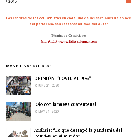
2015
5
Los Escritos de los columnistas en cada una de las secciones de enlace
del periódico,
son responsabilidad del autor
Términos y Condiciones
G.E.W.E.B. wwww.EditorBlogger.com
MÁS BUENAS NOTICIAS
OPINIÓN: “COVID AL 19%”
JUNE 21, 2020
¡Ojo con la nueva cuarentena!
MAY 31, 2020
Análisis: “Lo que destapó la pandemia del
Covid-19 en el mundo”