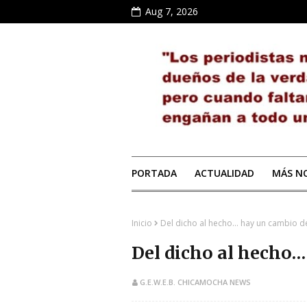
Aug 7, 2026
PORTADA
ACTUALIDAD
MÁS NO
Inicio
Del dicho al hecho… hay un cambio de
Del dicho al hecho…
G.E.W.E.B. CHICAMOCHA NEWS