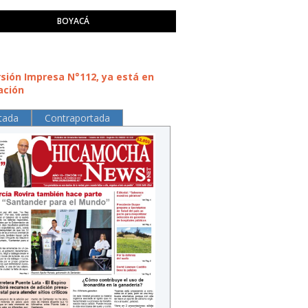
BOYACÁ
rsión Impresa N°112, ya está en
ación
tada
Contraportada