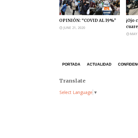
OPINIÓN: “COVID AL 19%”
¡Ojo 
cuare
JUNE 21, 2020
MAY 
PORTADA
ACTUALIDAD
CONFIDEN
Translate
Select Language
▼