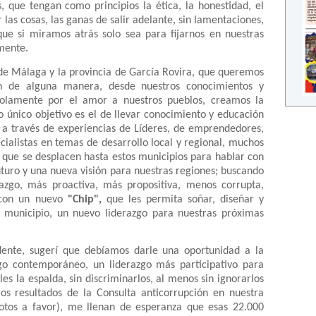
 que tengan como principios la ética, la honestidad, el
 las cosas, las ganas de salir adelante, sin lamentaciones,
 que si miramos atrás solo sea para fijarnos en nuestras
mente.
de Málaga y la provincia de García Rovira, que queremos
ión de alguna manera, desde nuestros conocimientos y
 solamente por el amor a nuestros pueblos, creamos la
yo único objetivo es el de llevar conocimiento y educación
 a través de experiencias de Líderes, de emprendedores,
cialistas en temas de desarrollo local y regional, muchos
y que se desplacen hasta estos municipios para hablar con
uturo y una nueva visión para nuestras regiones; buscando
azgo, más proactiva, más propositiva, menos corrupta,
, con un nuevo
"Chip",
que les permita soñar, diseñar y
 municipio, un nuevo liderazgo para nuestras próximas
dente, sugerí que debíamos darle una oportunidad a la
go contemporáneo, un liderazgo más participativo para
rles la espalda, sin discriminarlos, al menos sin ignorarlos
s resultados de la Consulta anticorrupción en nuestra
votos a favor), me llenan de esperanza que esas 22.000