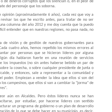
o de dineros corruptos que los silencian o, en el peor de
bate del personaje que los soborna.
de opinión (aproximadamente 6 años), cada vez que voy a
revisar las que he escrito antes, para tratar de no ser
o una columna del año 2012 y me doy cuenta que la puedo
fícil entender que en nuestras regiones, no pasa nada, no
ta de visión y de gestión de nuestros gobernantes para
. Cada cuatro años, hemos repetido los mismos errores al
ntar por personas que se hicieron líderes por alguna
lgún día hablaron fuerte en una reunión de servicios
re los impuestos (no sin antes haberse bebido un par de
 sobre la cosecha, o sobre cualquier presidente de junta o
lcalde, y entonces, sale a representar a la comunidad y
el poder. Empiezan a vender la idea que ellos sí son del
en los campesinos, que ellos si van a cambiar la "jorma" de
res".
peor aún en Alcaldes. Pero éstos líderes nunca se han
itarse, por estudiar, por hacerse lideres con sentido
ucturar un programa de gobierno o un plan de desarrollo
ización de lo que se debe hacer en su municipio, es decir,