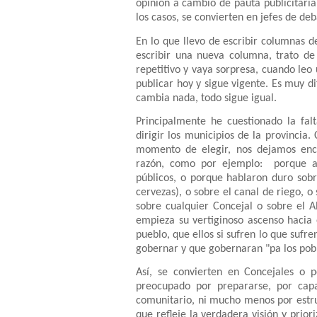
opinión a cambio de pauta publicitaria 
los casos, se convierten en jefes de de
En lo que llevo de escribir columnas 
escribir una nueva columna, trato de 
repetitivo y vaya sorpresa, cuando le
publicar hoy y sigue vigente. Es muy di
cambia nada, todo sigue igual.
Principalmente he cuestionado la fal
dirigir los municipios de la provincia
momento de elegir, nos dejamos enca
razón, como por ejemplo:
porque a
públicos, o porque hablaron duro sob
cervezas), o sobre el canal de riego, o
sobre cualquier Concejal o sobre el A
empieza su vertiginoso ascenso hacia 
pueblo, que ellos si sufren lo que sufr
gobernar y que gobernaran "pa los pob
Así, se convierten en Concejales o 
preocupado por prepararse, por capac
comunitario, ni mucho menos por estr
que refleje la verdadera visión y prior