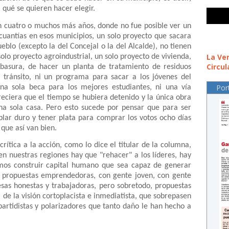
 qué se quieren hacer elegir.
n cuatro o muchos más años, donde no fue posible ver un
cuantías en esos municipios, un solo proyecto que sacara
blo (excepto la del Concejal o la del Alcalde), no tienen
La Ve
solo proyecto agroindustrial, un solo proyecto de vivienda,
Circul
a basura, de hacer un planta de tratamiento de residuos
l tránsito, ni un programa para sacar a los jóvenes del
Por
una sola beca para los mejores estudiantes, ni una vía
reciera que el tiempo se hubiera detenido y la única obra
a sola casa. Pero esto sucede por pensar que para ser
blar duro y tener plata para comprar los votos ocho días
 que así van bien.
rítica a la acción, como lo dice el titular de la columna,
n nuestras regiones hay que "rehacer" a los líderes, hay
mos construir capital humano que sea capaz de generar
, propuestas emprendedoras, con gente joven, con gente
esas honestas y trabajadoras, pero sobretodo, propuestas
 de la visión cortoplacista e inmediatista, que sobrepasen
 partidistas y polarizadores que tanto daño le han hecho a