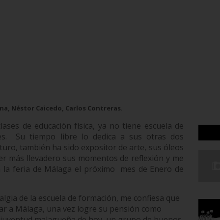
na, Néstor Caicedo, Carlos Contreras.
lases de educación física, ya no tiene escuela de
s.
Su tiempo libre lo dedica a sus otras dos
turo, también ha sido expositor de arte, sus óleos
cer más llevadero sus momentos de reflexión y me
n la feria de Málaga el próximo
mes de Enero de
algia de la escuela de formación, me confiesa que
ar a Málaga, una vez logre su pensión como
la juventud malagueña de hoy, un grupo de buenos