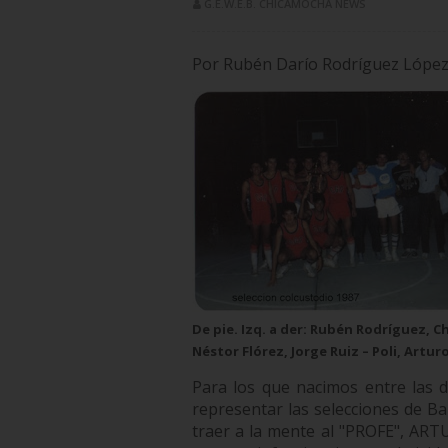
G.E.W.E.B. CHICAMOCHA NEWS
Por Rubén Darío Rodríguez Lópe
De pie. Izq. a der: Rubén Rodríguez, 
Néstor Flórez, Jorge Ruiz – Poli, Artu
Para los que nacimos entre las d
representar las selecciones de 
traer a la mente al "PROFE", A