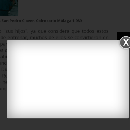
 San Pedro Claver. Colrosario Málaga 1.989
 "sus hijos", ya que considera que todos estos
de entrenar, muchos de ellos se convirtieron en
artía totalmente el tiempo libre.
Cuándo se le
es que más recuerda, no quisiera clasificar porque
habían tres o cuatro que marcaban diferencia y se
ciones diferentes, pero se atreve a nombrar
Diego Chumiga, Edgar Tine, Gualdus Barajas,
Remolina (Emilio, Fernando y Nelson), Aldo, Ciro
 herir susceptibilidades, considera que dentro de
mpletos a Rafico Ibáñez y Nelson Correa (Avia).