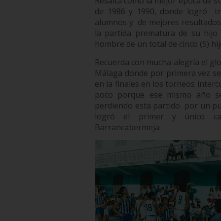
Resalta como la mejor época de su 
de 1986 y 1990, donde logró
t
alumnos y
de mejores resultado
la partida prematura de su hij
hombre de un total de cinco (5) hij
Recuerda con mucha alegría el glor
Málaga donde por primera vez se 
en la finales en los torneos inte
poco porque ese mismo año se d
perdiendo esta partido
por un pu
logró el primer y único ca
Barrancabermeja.