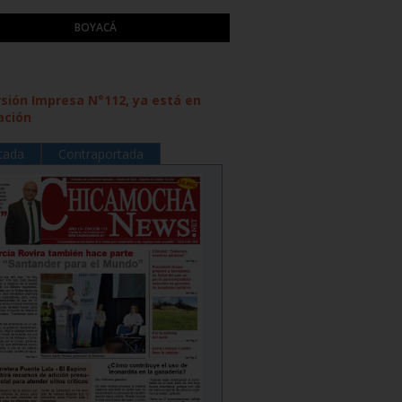
BOYACÁ
rsión Impresa N°112, ya está en
ación
tada
Contraportada