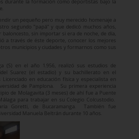
dos durante la formación como deportistas bajo la
e.
 rendir un pequeño pero muy merecido homenaje a
tro segundo "papá" y que dedicó muchos años,
 baloncesto, sin importar si era de noche, de día,
itió a través de éste deporte, conocer los mejores
otros municipios y ciudades y formarnos como sus
 (S) en el año 1.956, realizó sus estudios de
del Suarez (el estadio) y su bachillerato en el
s Licenciado en educación física y especialista en
iversidad de Pamplona.
Su primera experiencia
ipio de Molagavita (3 meses) de ahí fue a Puente
Málaga para trabajar en su Colegio Colcustodio.
ría Goretti, de Bucaramanga.
También fue
iversidad Manuela Beltrán durante 10 años.